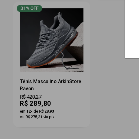
31% OFF
Tênis Masculino ArkinStore
Ravon
Preço
R$ 420,27
Preço
R$ 289,80
por
em
12x
de
R$ 28,93
ou
R$ 275,31
via pix