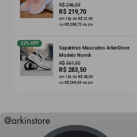
Preço
R$ 296,59
Preço
R$ 219,70
por
em
12x
de
R$ 21,93
ou
R$ 208,72
via pix
22% OFF
Sapatênis Masculino ArkinStore
Modelo Norvik
Preço
R$ 361,50
Preço
R$ 283,50
por
em
12x
de
R$ 28,30
ou
R$ 269,33
via pix