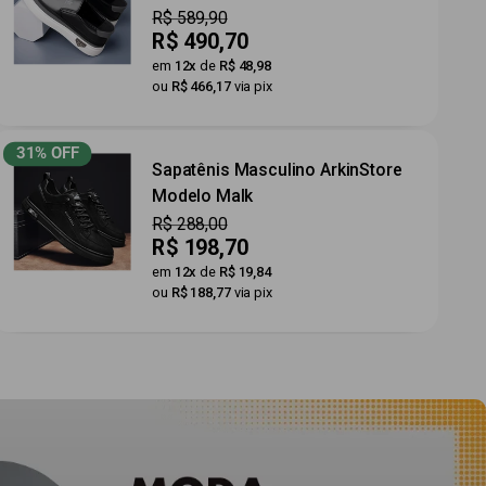
Preço
R$ 589,90
Preço
R$ 490,70
por
em
12x
de
R$ 48,98
ou
R$ 466,17
via pix
31% OFF
Sapatênis Masculino ArkinStore
Modelo Malk
Preço
R$ 288,00
Preço
R$ 198,70
por
em
12x
de
R$ 19,84
ou
R$ 188,77
via pix