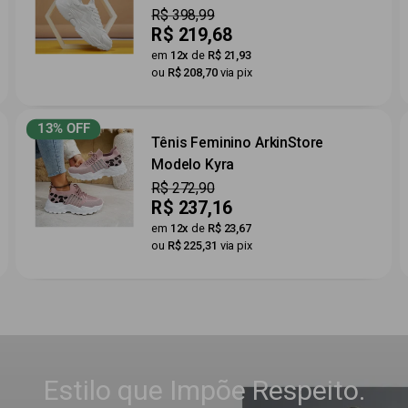
Preço
R$ 398,99
Preço
R$ 219,68
por
em
12x
de
R$ 21,93
ou
R$ 208,70
via pix
13% OFF
Tênis Feminino ArkinStore
Modelo Kyra
Preço
R$ 272,90
Preço
R$ 237,16
por
em
12x
de
R$ 23,67
ou
R$ 225,31
via pix
Estilo que Impõe Respeito.