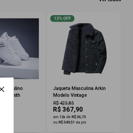
13% OFF
 Masculino
Jaqueta Masculina Arkin
kin Zenith
Modelo Vintage
Preço
R$ 423,85
Preço
,87
R$ 367,90
por
$ 23,25
em
12x
de
R$ 36,73
via pix
ou
R$ 349,51
via pix