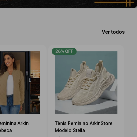
Ver todos
26% OFF
eminina Arkin
Tênis Feminino ArkinStore
ebeca
Modelo Stella