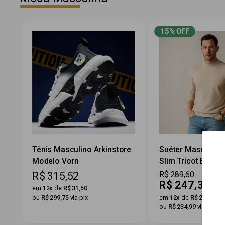
15% OFF
Tênis Masculino Arkinstore
Suéter Masculino
Modelo Vorn
Slim Tricot Básic
Preço
Preço
R$ 315,52
R$ 289,60
Preço
R$ 247,35
por
em
12x
de
R$ 31,50
por
ou
R$ 299,75
via pix
em
12x
de
R$ 24,69
ou
R$ 234,99
via pix