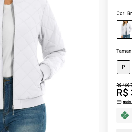
Cor:
B
Taman
P
R$ 466,
R$ 
mais