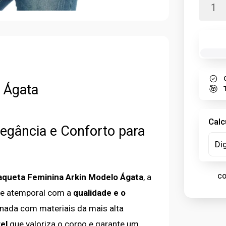
 Ágata
Calc
legância e Conforto para
aqueta Feminina Arkin Modelo Ágata
, a
CO
o e atemporal com a
qualidade e o
nada com materiais da mais alta
el
que valoriza o corpo e garante um