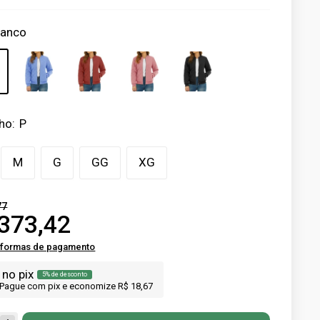
ranco
ho:
P
M
G
GG
XG
77
373,42
 formas de pagamento
no pix
5% de desconto
Pague com pix e economize R$ 18,67