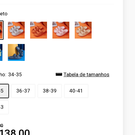
reto
ho:
34-35
Tabela de tamanhos
35
36-37
38-39
40-41
43
80
138,00