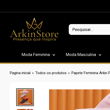
Pular
Moda Feminina
Moda Masculina
Pagina inicial
Todos os produtos
Papete Feminina Arkin 