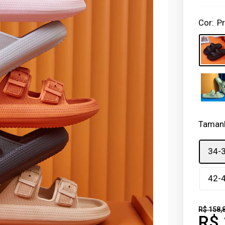
Cor:
P
Taman
34-
42-
R$ 158,
R$ 